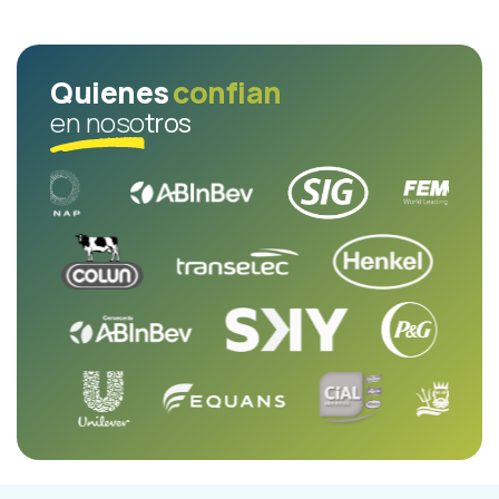
Quienes
confian
en noso
tros