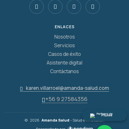
ENLACES
Nosotros
Servicios
Casos de éxito
Asistente digital
Contáctanos
karen.villarroel@amanda-salud.com
+56 9 27584356
Partners de
©
2026
Amanda Salud
- Salud e Innovación
Desarrollado por